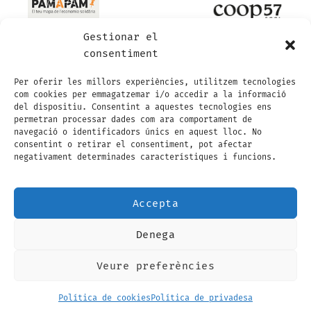
Gestionar el
consentiment
Per oferir les millors experiències, utilitzem tecnologies
com cookies per emmagatzemar i/o accedir a la informació
del dispositiu. Consentint a aquestes tecnologies ens
permetran processar dades com ara comportament de
navegació o identificadors únics en aquest lloc. No
consentint o retirar el consentiment, pot afectar
negativament determinades característiques i funcions.
Accepta
Denega
Visa
Visa
MasterCard
Maestro
MasterCard
Credit
Electron
2
2
Card
Veure preferències
AVÍS LEGAL
POLÍTICA DE PRIVADESA
2
CONDICIONS GENERALS DE CONTRACTACIÓ
POLÍTICA DE COOKIES (EU)
Política de cookies
Política de privadesa
Copyright 2026 ©
Sambucus