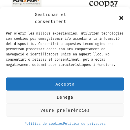
Gestionar el
consentiment
Per oferir les millors experiències, utilitzem tecnologies
com cookies per emmagatzemar i/o accedir a la informació
del dispositiu. Consentint a aquestes tecnologies ens
permetran processar dades com ara comportament de
navegació o identificadors únics en aquest lloc. No
consentint o retirar el consentiment, pot afectar
negativament determinades característiques i funcions.
Accepta
Denega
Visa
Visa
MasterCard
Maestro
MasterCard
Credit
Electron
2
2
Card
Veure preferències
AVÍS LEGAL
POLÍTICA DE PRIVADESA
2
CONDICIONS GENERALS DE CONTRACTACIÓ
POLÍTICA DE COOKIES (EU)
Política de cookies
Política de privadesa
Copyright 2026 ©
Sambucus