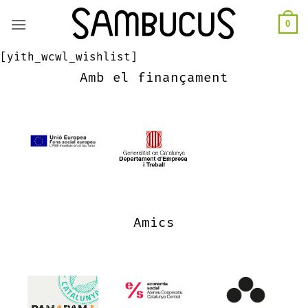
Skip
0
to
content
[yith_wcwl_wishlist]
Amb el finançament
Amics