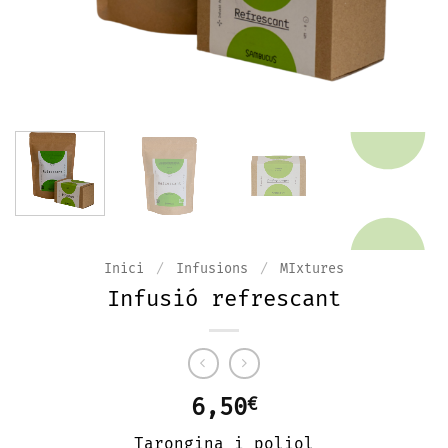
Inici
/
Infusions
/
MIxtures
Infusió refrescant
6,50
€
Tarongina i poliol