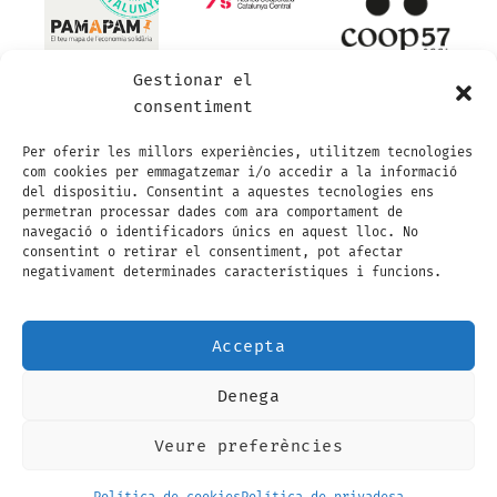
Gestionar el
consentiment
Per oferir les millors experiències, utilitzem tecnologies
com cookies per emmagatzemar i/o accedir a la informació
del dispositiu. Consentint a aquestes tecnologies ens
permetran processar dades com ara comportament de
navegació o identificadors únics en aquest lloc. No
consentint o retirar el consentiment, pot afectar
negativament determinades característiques i funcions.
Accepta
Denega
Visa
Visa
MasterCard
Maestro
MasterCard
Credit
Electron
2
2
Card
Veure preferències
AVÍS LEGAL
POLÍTICA DE PRIVADESA
2
CONDICIONS GENERALS DE CONTRACTACIÓ
POLÍTICA DE COOKIES (EU)