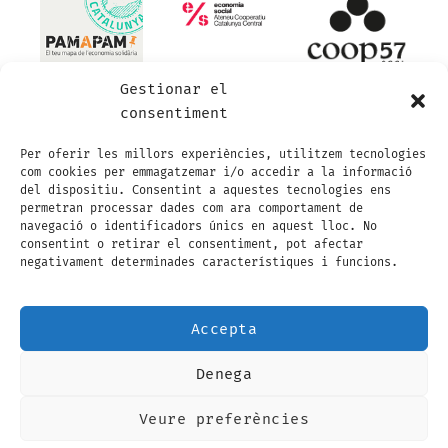
Gestionar el
consentiment
Per oferir les millors experiències, utilitzem tecnologies
com cookies per emmagatzemar i/o accedir a la informació
del dispositiu. Consentint a aquestes tecnologies ens
permetran processar dades com ara comportament de
navegació o identificadors únics en aquest lloc. No
consentint o retirar el consentiment, pot afectar
negativament determinades característiques i funcions.
Accepta
Denega
Visa
Visa
MasterCard
Maestro
MasterCard
Credit
Electron
2
2
Card
Veure preferències
AVÍS LEGAL
POLÍTICA DE PRIVADESA
2
CONDICIONS GENERALS DE CONTRACTACIÓ
POLÍTICA DE COOKIES (EU)