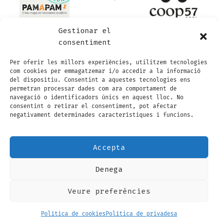
Gestionar el
consentiment
Per oferir les millors experiències, utilitzem tecnologies
com cookies per emmagatzemar i/o accedir a la informació
del dispositiu. Consentint a aquestes tecnologies ens
permetran processar dades com ara comportament de
navegació o identificadors únics en aquest lloc. No
consentint o retirar el consentiment, pot afectar
negativament determinades característiques i funcions.
Accepta
Denega
Visa
Visa
MasterCard
Maestro
MasterCard
Credit
Electron
2
2
Card
Veure preferències
AVÍS LEGAL
POLÍTICA DE PRIVADESA
2
CONDICIONS GENERALS DE CONTRACTACIÓ
POLÍTICA DE COOKIES (EU)
Política de cookies
Política de privadesa